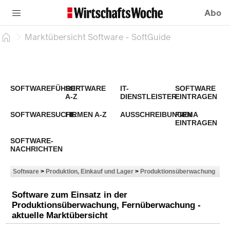
Abo
Marktübersicht Software - SoftGuide
SOFTWAREFÜHRER
SOFTWARE
IT-
SOFTWARE
A-Z
DIENSTLEISTER
EINTRAGEN
SOFTWARESUCHE
FIRMEN A-Z
AUSSCHREIBUNGEN
FIRMA
EINTRAGEN
SOFTWARE-
NACHRICHTEN
Software
>
Produktion, Einkauf und Lager
>
Produktionsüberwachung
Software zum Einsatz in der
Produktionsüberwachung, Fernüberwachung -
aktuelle Marktübersicht