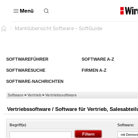
Menü
Marktübersicht Software - SoftGuide
SOFTWAREFÜHRER
SOFTWARE A-Z
SOFTWARESUCHE
FIRMEN A-Z
SOFTWARE-NACHRICHTEN
Software
>
Vertrieb
>
Vertriebssoftware
Vertriebssoftware / Software für Vertrieb, Salesabteil
Begriff(e)
Software:
mit Demove