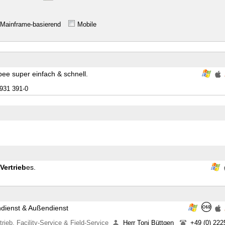
Mainframe-basierend
Mobile
ee super einfach & schnell.
6931 391-0
Vertrieb
es.
dienst & Außendienst
ieb, Facility-Service & Field-Service
Herr Toni Büttgen
+49 (0) 222