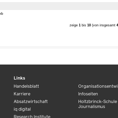
eb
zeige
1
bis
10
(von insgesamt
Links
Handelsblatt
Organisationsentw
Karriere
Infoseiten
Absatzwirtschaft
Holtzbrinck-Schule 
Journalismus
iq digital
Research Institute