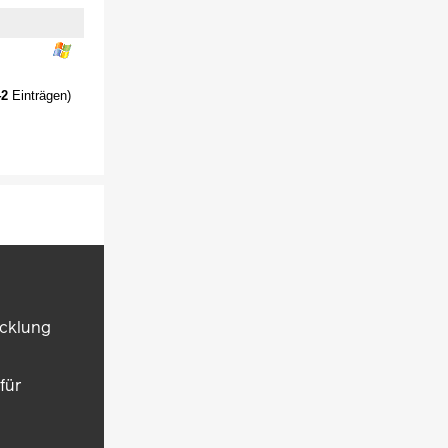
42
Einträgen)
icklung
für