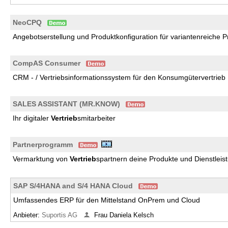
NeoCPQ
Angebotserstellung und Produktkonfiguration für variantenreiche 
CompAS Consumer
CRM - / Vertriebsinformationssystem für den Konsumgütervertrieb
SALES ASSISTANT (MR.KNOW)
Ihr digitaler
Vertrieb
smitarbeiter
Partnerprogramm
Vermarktung von
Vertrieb
spartnern deine Produkte und Dienstleis
SAP S/4HANA and S/4 HANA Cloud
Umfassendes ERP für den Mittelstand OnPrem und Cloud
Anbieter:
Suportis AG
Frau Daniela Kelsch