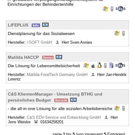
Einrichtungen der Behindertenhilfe
LIFEPLUS
Dienstplanung für das Sozialwesen
Hersteller:
i-SOFT GmbH
Herr Sven Annies
Matilda HACCP
Die Lösung für Lebensmittelsicherheit
Hersteller:
Matilda FoodTech Germany GmbH
Herr Jan-Hendrik
Lorentz
C&S KlientenManager - Umsetzung BTHG und
persönliches Budget
- die all-in-one Lösung für alle sozialen Arbeitsbereiche
Hersteller:
C&S EDV-Service und Entwicklung GmbH
Herr
Jens Weiske
01634258201
zeige
1
bis
5
(von insgesamt
5
Einträgen)