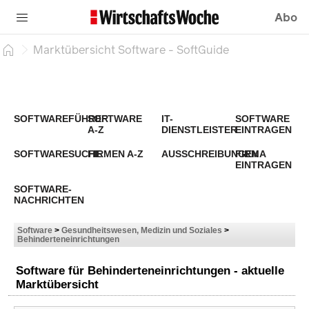
Abo
Marktübersicht Software - SoftGuide
SOFTWAREFÜHRER
SOFTWARE
IT-
SOFTWARE
A-Z
DIENSTLEISTER
EINTRAGEN
SOFTWARESUCHE
FIRMEN A-Z
AUSSCHREIBUNGEN
FIRMA
EINTRAGEN
SOFTWARE-
NACHRICHTEN
Software
>
Gesundheitswesen, Medizin und Soziales
>
Behinderteneinrichtungen
Software für Behinderteneinrichtungen - aktuelle
Marktübersicht