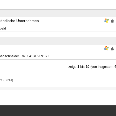
lständische Unternehmen
bald
menschneider
04131 969160
zeige
1
bis
10
(von insgesamt
nt (BPM)