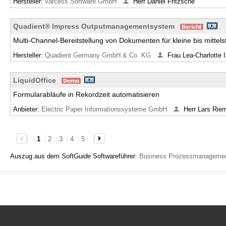
Hersteller:
varcess Software GmbH
Herr Daniel Fritzsche
Quadient® Impress Outputmanagementsystem
Multi-Channel-Bereitstellung von Dokumenten für kleine bis mitte
Hersteller:
Quadient Germany GmbH & Co. KG
Frau Lea-Charlotte I
LiquidOffice
Formularabläufe in Rekordzeit automatisieren
Anbieter:
Electric Paper Informationssysteme GmbH
Herr Lars Rie
1
2
3
4
5
Auszug aus dem
SoftGuide
Softwareführer:
Business Prozessmanageme