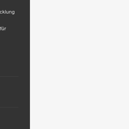
icklung
für