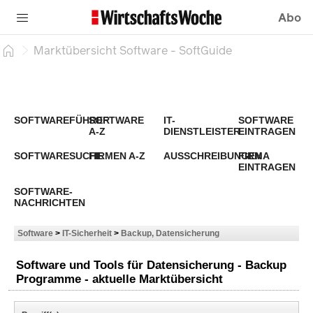
Abo
Marktübersicht Software - SoftGuide
SOFTWAREFÜHRER
SOFTWARE
IT-
SOFTWARE
A-Z
DIENSTLEISTER
EINTRAGEN
SOFTWARESUCHE
FIRMEN A-Z
AUSSCHREIBUNGEN
FIRMA
EINTRAGEN
SOFTWARE-
NACHRICHTEN
Software
>
IT-Sicherheit
>
Backup, Datensicherung
Software und Tools für Datensicherung - Backup
Programme - aktuelle Marktübersicht