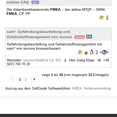
solvtec CAQ
Die datenbankbasierende
FMEA
– der aktive APQP – SWM,
FMEA
, CP, PP
sam*- Gefährdungsbeurteilung und
Gefahrstoffmanagement von secova
Gefährdungsbeurteilung und Gefahrstoffmanagement mit
sam* von secova browserbasiert
Hersteller:
secova GmbH & Co. KG
Herr Joerg Klaas
+49
5971 793 70 20
zeige
1
bis
10
(von insgesamt
13
Einträgen)
1
2
Auszug aus dem
SoftGuide
Softwareführer:
FMEA, Fehlervermeidung