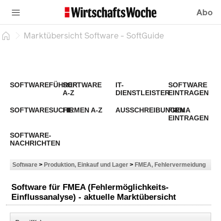
Abo
Marktübersicht Software - SoftGuide
SOFTWAREFÜHRER
SOFTWARE
IT-
SOFTWARE
A-Z
DIENSTLEISTER
EINTRAGEN
SOFTWARESUCHE
FIRMEN A-Z
AUSSCHREIBUNGEN
FIRMA
EINTRAGEN
SOFTWARE-
NACHRICHTEN
Software
>
Produktion, Einkauf und Lager
>
FMEA, Fehlervermeidung
Software für FMEA (Fehlermöglichkeits-
Einflussanalyse) - aktuelle Marktübersicht