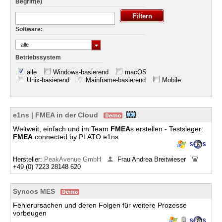
Begriff(e)
Software:
alle
Betriebssystem
alle
Windows-basierend
macOS
Unix-basierend
Mainframe-basierend
Mobile
e1ns | FMEA in der Cloud
Weltweit, einfach und im Team
FMEA
s erstellen - Testsieger:
FMEA
connected by PLATO e1ns
Hersteller:
PeakAvenue GmbH
Frau Andrea Breitwieser
+49 (0) 7223 28148 620
Syncos MES
Fehlerursachen und deren Folgen für weitere Prozesse
vorbeugen