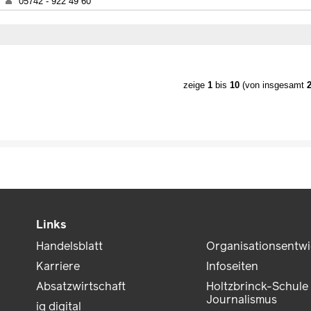
05742 - 922 49 60
zeige
1
bis
10
(von insgesamt
Links
Handelsblatt
Organisationsentw
Karriere
Infoseiten
Absatzwirtschaft
Holtzbrinck-Schule 
Journalismus
iq digital