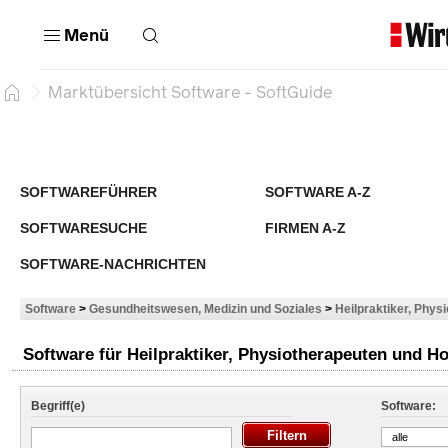
Menü
Marktübersicht Software - SoftGuide
SOFTWAREFÜHRER
SOFTWARE A-Z
SOFTWARESUCHE
FIRMEN A-Z
SOFTWARE-NACHRICHTEN
Software
>
Gesundheitswesen, Medizin und Soziales
>
Heilpraktiker, Phys
Software für Heilpraktiker, Physiotherapeuten und 
Begriff(e)
Software:
alle