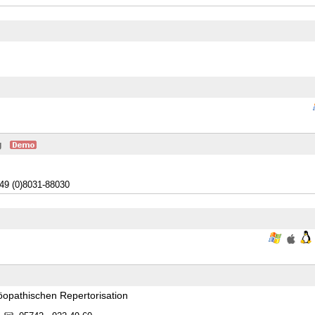
g
49 (0)8031-88030
opathischen Repertorisation