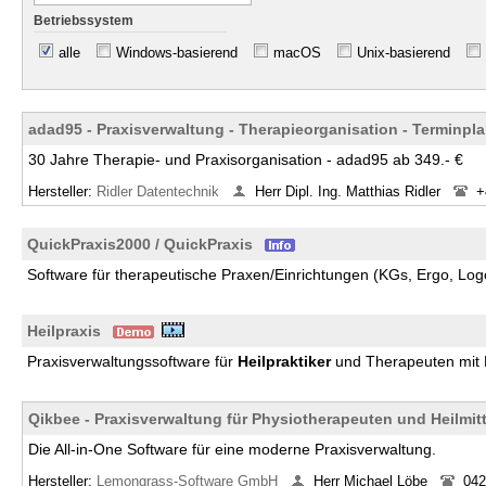
Betriebssystem
alle
Windows-basierend
macOS
Unix-basierend
adad95 - Praxisverwaltung - Therapieorganisation - Terminpl
30 Jahre Therapie- und Praxisorganisation - adad95 ab 349.- €
Hersteller:
Ridler Datentechnik
Herr Dipl. Ing. Matthias Ridler
+
QuickPraxis2000 / QuickPraxis
Software für therapeutische Praxen/Einrichtungen (KGs, Ergo, Log
Heilpraxis
Praxisverwaltungssoftware für
Heilpraktiker
und Therapeuten mit P
Qikbee - Praxisverwaltung für Physiotherapeuten und Heilmitt
Die All-in-One Software für eine moderne Praxisverwaltung.
Hersteller:
Lemongrass-Software GmbH
Herr Michael Löbe
042