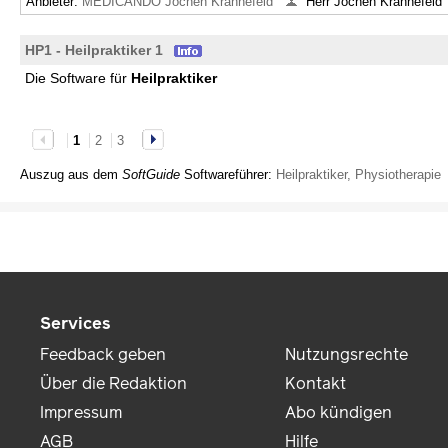
Anbieter:
MEDICANDO Jochen Krahnefeld
Herr Jochen Krahnefeld
HP1 - Heilpraktiker 1
Die Software für
Heilpraktiker
1
2
3
Auszug aus dem
SoftGuide
Softwareführer:
Heilpraktiker, Physiotherapie
Services
Feedback geben
Nutzungsrechte
Über die Redaktion
Kontakt
Impressum
Abo kündigen
AGB
Hilfe