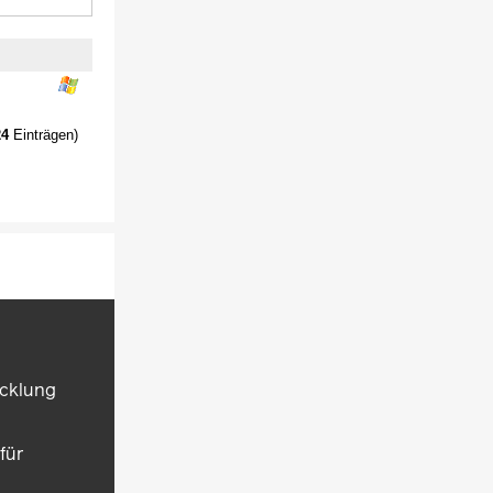
24
Einträgen)
icklung
für