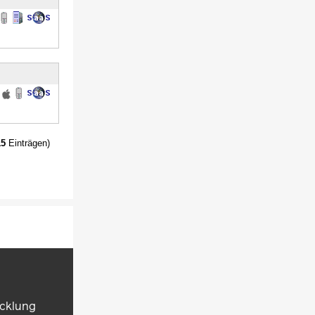
15
Einträgen)
icklung