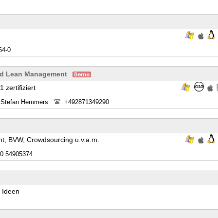
64-0
nd Lean Management
zertifiziert
r Stefan Hemmers
+492871349290
t, BVW, Crowdsourcing u.v.a.m.
30 54905374
 Ideen