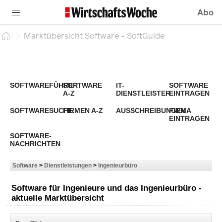
Abo
Marktübersicht Software - SoftGuide
SOFTWAREFÜHRER
SOFTWARE
IT-
SOFTWARE
A-Z
DIENSTLEISTER
EINTRAGEN
SOFTWARESUCHE
FIRMEN A-Z
AUSSCHREIBUNGEN
FIRMA
EINTRAGEN
SOFTWARE-
NACHRICHTEN
Software
>
Dienstleistungen
>
Ingenieurbüro
Software für Ingenieure und das Ingenieurbüro -
aktuelle Marktübersicht