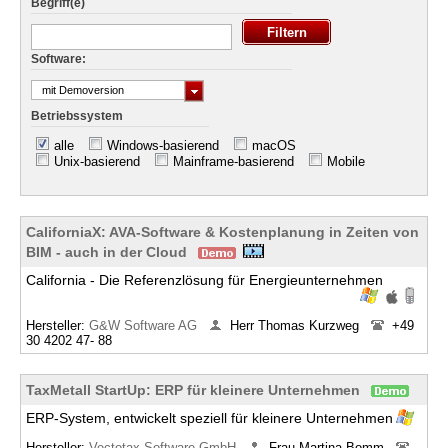
Begriff(e)
Software:
mit Demoversion
Betriebssystem
alle
Windows-basierend
macOS
Unix-basierend
Mainframe-basierend
Mobile
CaliforniaX: AVA-Software & Kostenplanung in Zeiten von
BIM - auch in der Cloud
California - Die Referenzlösung für Energieunternehmen
Hersteller:
G&W Software AG
Herr Thomas Kurzweg
+49
30 4202 47- 88
TaxMetall StartUp: ERP für kleinere Unternehmen
ERP-System, entwickelt speziell für kleinere Unternehmen
Hersteller:
Vectotax Software GmbH
Frau Martina Bomm