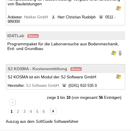
von Bauleistungen
Anbieter:
Heitker GmbH
Herr Christian Rudolph
0511 -
989300
IDATLab
Programmpaket für die Laborversuche aus Bodenmechanik,
Erd- und Grundbau
SJ KOSMA - Kostenermittlung
SJ KOSMA ist ein Modul der SJ Software GmbH
Hersteller:
SJ Software GmbH
(0241) 910 535 0
zeige
1
bis
10
(von insgesamt
56
Einträgen)
1
2
3
4
5
6
Auszug aus dem
SoftGuide
Softwareführer