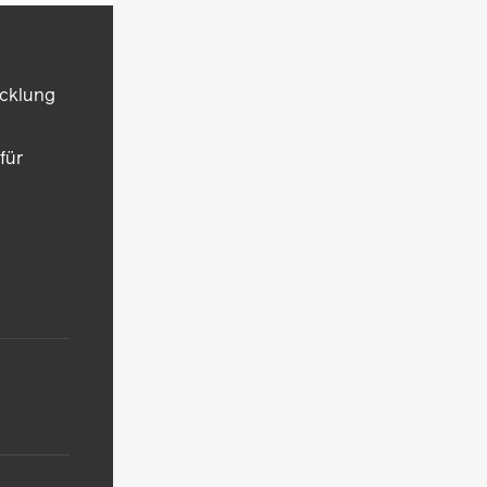
icklung
für