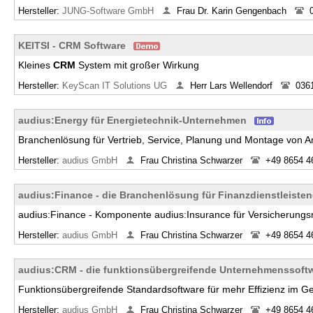
Hersteller:
JUNG-Software GmbH
Frau Dr. Karin Gengenbach
KEITSI - CRM Software
Kleines
CRM
System mit großer Wirkung
Hersteller:
KeyScan IT Solutions UG
Herr Lars Wellendorf
036
audius:Energy für Energietechnik-Unternehmen
Branchenlösung für Vertrieb, Service, Planung und Montage von 
Hersteller:
audius GmbH
Frau Christina Schwarzer
+49 8654 4
audius:Finance - die Branchenlösung für Finanzdienstleiste
audius:Finance - Komponente audius:Insurance für Versicherungs
Hersteller:
audius GmbH
Frau Christina Schwarzer
+49 8654 4
audius:CRM - die funktionsübergreifende Unternehmenssoft
Funktionsübergreifende Standardsoftware für mehr Effizienz im G
Hersteller:
audius GmbH
Frau Christina Schwarzer
+49 8654 4