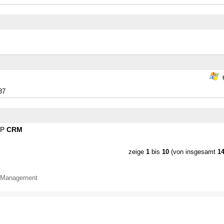
37
AP
CRM
zeige
1
bis
10
(von insgesamt
1
p-Management