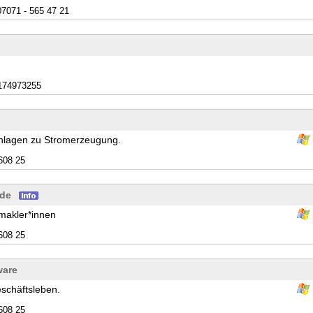
07071 - 565 47 21
174973255
Anlagen zu Stromerzeugung.
608 25
nde
makler*innen
608 25
ware
eschäftsleben.
608 25