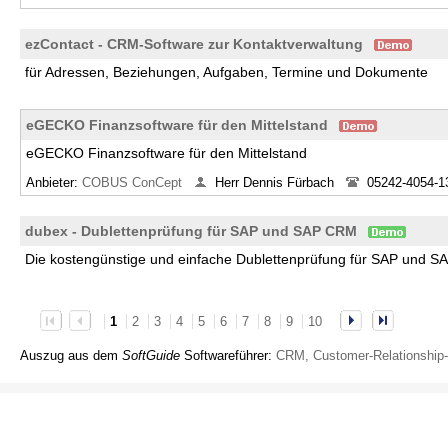
ezContact - CRM-Software zur Kontaktverwaltung
für Adressen, Beziehungen, Aufgaben, Termine und Dokumente
eGECKO Finanzsoftware für den Mittelstand
eGECKO Finanzsoftware für den Mittelstand
Anbieter:
COBUS ConCept
Herr Dennis Fürbach
05242-4054-1
dubex - Dublettenprüfung für SAP und SAP CRM
Die kostengünstige und einfache Dublettenprüfung für SAP und S
1
2
3
4
5
6
7
8
9
10
Auszug aus dem
SoftGuide
Softwareführer:
CRM, Customer-Relationshi