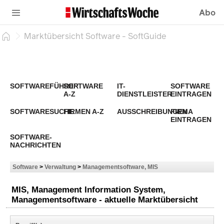
Abo
Marktübersicht Software - SoftGuide
SOFTWAREFÜHRER
SOFTWARE
IT-
SOFTWARE
A-Z
DIENSTLEISTER
EINTRAGEN
SOFTWARESUCHE
FIRMEN A-Z
AUSSCHREIBUNGEN
FIRMA
EINTRAGEN
SOFTWARE-
NACHRICHTEN
Software
>
Verwaltung
>
Managementsoftware, MIS
MIS, Management Information System,
Managementsoftware - aktuelle Marktübersicht