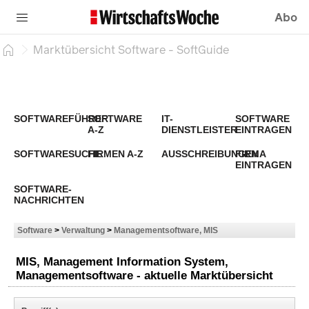
Abo
Marktübersicht Software - SoftGuide
SOFTWAREFÜHRER
SOFTWARE
IT-
SOFTWARE
A-Z
DIENSTLEISTER
EINTRAGEN
SOFTWARESUCHE
FIRMEN A-Z
AUSSCHREIBUNGEN
FIRMA
EINTRAGEN
SOFTWARE-
NACHRICHTEN
Software
>
Verwaltung
>
Managementsoftware, MIS
MIS, Management Information System,
Managementsoftware - aktuelle Marktübersicht