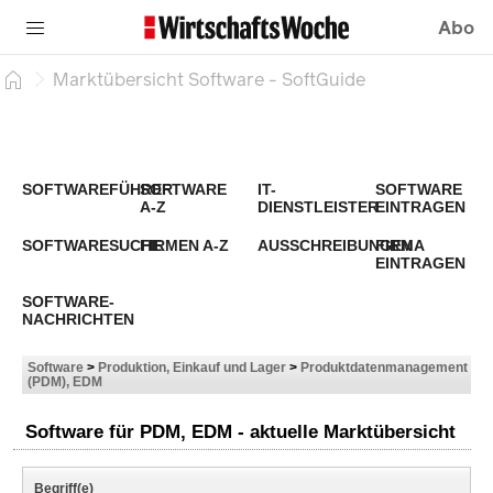
Abo
Marktübersicht Software - SoftGuide
SOFTWAREFÜHRER
SOFTWARE
IT-
SOFTWARE
A-Z
DIENSTLEISTER
EINTRAGEN
SOFTWARESUCHE
FIRMEN A-Z
AUSSCHREIBUNGEN
FIRMA
EINTRAGEN
SOFTWARE-
NACHRICHTEN
Software
>
Produktion, Einkauf und Lager
>
Produktdatenmanagement
(PDM), EDM
Software für PDM, EDM - aktuelle Marktübersicht
Begriff(e)