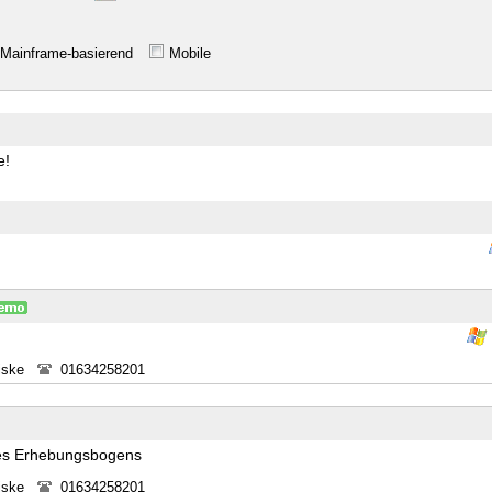
Mainframe-basierend
Mobile
e!
iske
01634258201
 des Erhebungsbogens
iske
01634258201