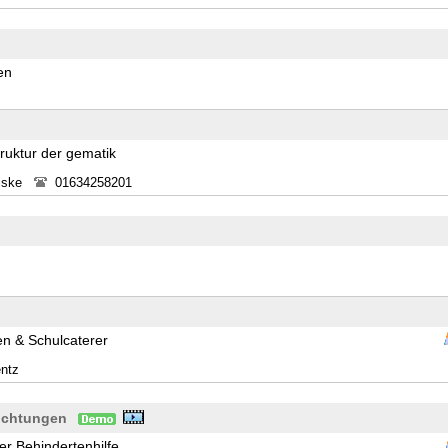
en
truktur der gematik
iske
01634258201
n & Schulcaterer
entz
richtungen
r Behindertenhilfe