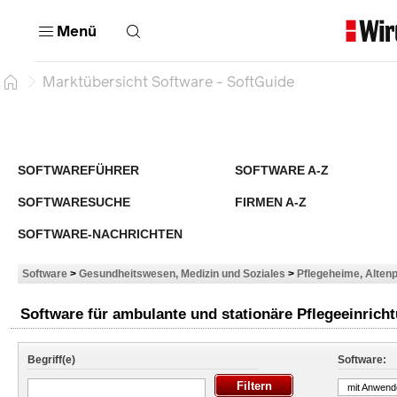
Menü
Marktübersicht Software - SoftGuide
SOFTWAREFÜHRER
SOFTWARE A-Z
SOFTWARESUCHE
FIRMEN A-Z
SOFTWARE-NACHRICHTEN
Software
>
Gesundheitswesen, Medizin und Soziales
>
Pflegeheime, Altenp
Software für ambulante und stationäre Pflegeeinrich
Begriff(e)
Software:
mit Anwend