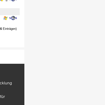
16
Einträgen)
icklung
für