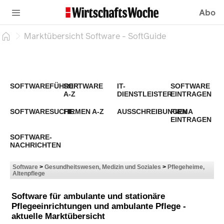
Abo
Marktübersicht Software - SoftGuide
SOFTWAREFÜHRER
SOFTWARE
IT-
SOFTWARE
A-Z
DIENSTLEISTER
EINTRAGEN
SOFTWARESUCHE
FIRMEN A-Z
AUSSCHREIBUNGEN
FIRMA
EINTRAGEN
SOFTWARE-
NACHRICHTEN
Software
>
Gesundheitswesen, Medizin und Soziales
>
Pflegeheime,
Altenpflege
Software für ambulante und stationäre
Pflegeeinrichtungen und ambulante Pflege -
aktuelle Marktübersicht