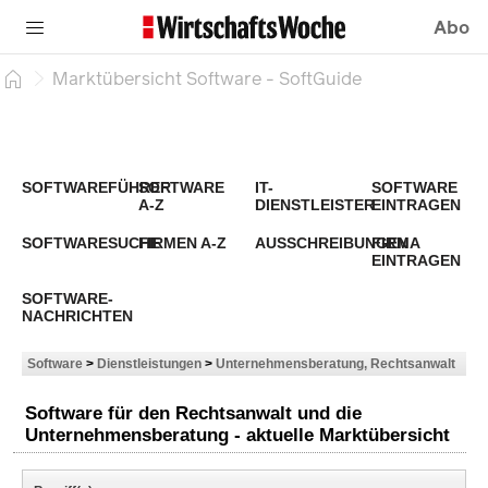
Abo
Marktübersicht Software - SoftGuide
SOFTWAREFÜHRER
SOFTWARE
IT-
SOFTWARE
A-Z
DIENSTLEISTER
EINTRAGEN
SOFTWARESUCHE
FIRMEN A-Z
AUSSCHREIBUNGEN
FIRMA
EINTRAGEN
SOFTWARE-
NACHRICHTEN
Software
>
Dienstleistungen
>
Unternehmensberatung, Rechtsanwalt
Software für den Rechtsanwalt und die
Unternehmensberatung - aktuelle Marktübersicht