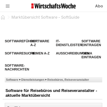
Abo
Marktübersicht Software - SoftGuide
SOFTWAREFÜHRER
SOFTWARE
IT-
SOFTWARE
A-Z
DIENSTLEISTER
EINTRAGEN
SOFTWARESUCHE
FIRMEN A-Z
AUSSCHREIBUNGEN
FIRMA
EINTRAGEN
SOFTWARE-
NACHRICHTEN
Software
>
Dienstleistungen
>
Reisebüros, Reiseveranstalter
Software für Reisebüros und Reiseveranstalter -
aktuelle Marktübersicht