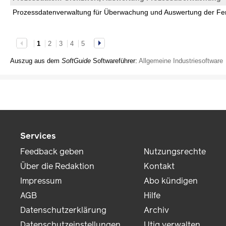
Prozessdatenverwaltung für Überwachung und Auswertung der Fe
1
2
3
4
5
Auszug aus dem
SoftGuide
Softwareführer:
Allgemeine Industriesoftware
Services
Feedback geben
Nutzungsrechte
Über die Redaktion
Kontakt
Impressum
Abo kündigen
AGB
Hilfe
Datenschutzerklärung
Archiv
Datenschutzeinstellungen
Utiq verwalten