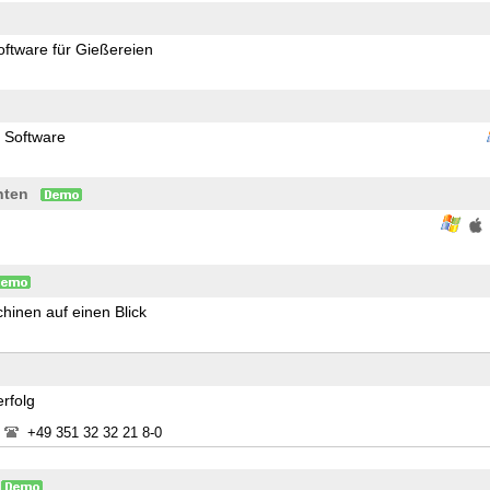
ftware für Gießereien
r Software
nten
hinen auf einen Blick
rfolg
+49 351 32 32 21 8-0