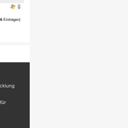
46
Einträgen)
icklung
für