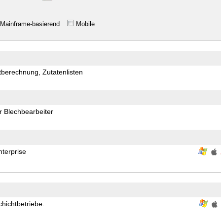
Mainframe-basierend
Mobile
tberechnung, Zutatenlisten
r Blechbearbeiter
terprise
chichtbetriebe.