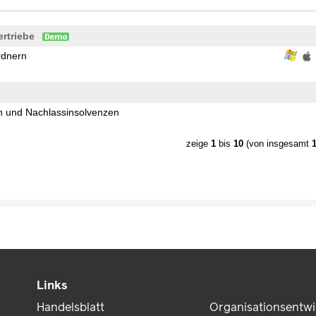
rtriebe
rdnern
en und Nachlassinsolvenzen
zeige
1
bis
10
(von insgesamt
Links
Handelsblatt
Organisationsentw