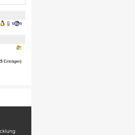
15
Einträgen)
icklung