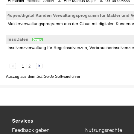
Hersteller:
microdat GmbH
Herr Marcus Majer
09134 996633
4open/digital Kunden Verwaltungsprogramm für Makler und Ve
Maklerverwaltungsprogramm aus der Cloud mit digitalen Kundeno
InsoDaten
Insolvenzverwaltung für Regelinsolvenzen, Verbraucherinsolvenz
1
2
Auszug aus dem
SoftGuide
Softwareführer
Services
Feedback geben
Nutzungsrechte