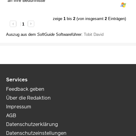
an Ihre Bedürfnisse
zeige
1
bis
2
(von insgesamt
2
Einträgen)
1
Auszug aus dem
SoftGuide
Softwareführer:
Tobit David
Services
Feedback geben
Über die Redaktion
Impressum
AGB
Datenschutzerklärung
Datenschutzeinstellungen