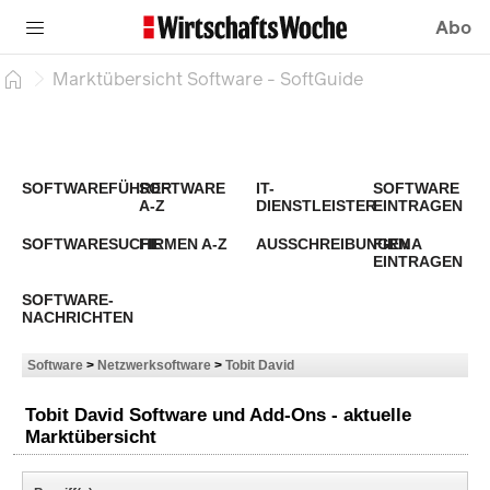
Abo
Marktübersicht Software - SoftGuide
SOFTWAREFÜHRER
SOFTWARE
IT-
SOFTWARE
A-Z
DIENSTLEISTER
EINTRAGEN
SOFTWARESUCHE
FIRMEN A-Z
AUSSCHREIBUNGEN
FIRMA
EINTRAGEN
SOFTWARE-
NACHRICHTEN
Software
>
Netzwerksoftware
>
Tobit David
Tobit David Software und Add-Ons - aktuelle
Marktübersicht