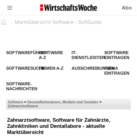
Abo
Marktübersicht Software - SoftGuide
SOFTWAREFÜHRER
SOFTWARE
IT-
SOFTWARE
A-Z
DIENSTLEISTER
EINTRAGEN
SOFTWARESUCHE
FIRMEN A-Z
AUSSCHREIBUNGEN
FIRMA
EINTRAGEN
SOFTWARE-
NACHRICHTEN
Software
>
Gesundheitswesen, Medizin und Soziales
>
Zahnarztsoftware
Zahnarztsoftware, Software für Zahnärzte,
Zahnkliniken und Dentallabore - aktuelle
Marktübersicht