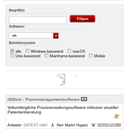
Begriff(e)
Software:
alle
Betriebssystem
alle
Windows-basierend
macOS
Unix-basierend
Mainframe-basierend
Mobile
iSiDent - Praxismanagementsoftware
Vollumfängliche Praxisverwaltungssoftware inklusive visueller
Patientenberatung
Anbieter:
DATEXT mbH
Herr Martin Huperz
02331/121260