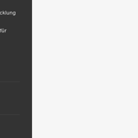
icklung
für