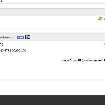
81
sicherung
ung
49 6764 90200 120
zeige
1
bis
10
(von insgesamt