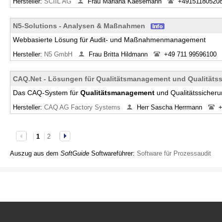
Hersteller:
SCIIL AG
Frau Mariana Kaesemann
+49151180520
N5-Solutions - Analysen & Maßnahmen
Webbasierte Lösung für Audit- und Maßnahmenmanagement
Hersteller:
N5 GmbH
Frau Britta Hildmann
+49 711 99596100
CAQ.Net - Lösungen für Qualitätsmanagement und Qualitäts
Das CAQ-System für
Qualitätsmanagement
und Qualitätssicher
Hersteller:
CAQ AG Factory Systems
Herr Sascha Herrmann
+
1
2
Auszug aus dem
SoftGuide
Softwareführer:
Software für Prozessaudit