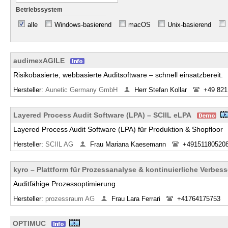
Betriebssystem
alle
Windows-basierend
macOS
Unix-basierend
audimexAGILE
Risikobasierte, webbasierte Auditsoftware – schnell einsatzbereit.
Hersteller:
Aunetic Germany GmbH
Herr Stefan Kollar
+49 821 
Layered Process Audit Software (LPA) – SCIIL eLPA
Layered Process Audit Software (LPA) für Produktion & Shopfloor
Hersteller:
SCIIL AG
Frau Mariana Kaesemann
+49151180520
kyro – Plattform für Prozessanalyse & kontinuierliche Verbes
Auditfähige Prozessoptimierung
Hersteller:
prozessraum AG
Frau Lara Ferrari
+41764175753
OPTIMUC