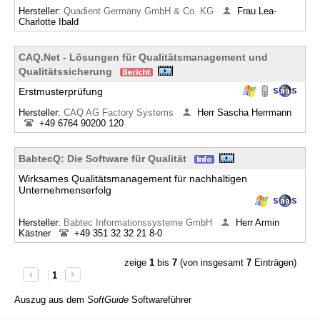
Hersteller:
Quadient Germany GmbH & Co. KG
Frau Lea-
Charlotte Ibald
CAQ.Net - Lösungen für Qualitätsmanagement und
Qualitätssicherung
Erstmusterprüfung
Hersteller:
CAQ AG Factory Systems
Herr Sascha Herrmann
+49 6764 90200 120
BabtecQ: Die Software für Qualität
Wirksames Qualitätsmanagement für nachhaltigen
Unternehmenserfolg
Hersteller:
Babtec Informationssysteme GmbH
Herr Armin
Kästner
+49 351 32 32 21 8-0
zeige
1
bis
7
(von insgesamt
7
Einträgen)
1
Auszug aus dem
SoftGuide
Softwareführer