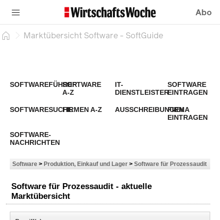
Abo
Marktübersicht Software - SoftGuide
SOFTWAREFÜHRER
SOFTWARE
IT-
SOFTWARE
A-Z
DIENSTLEISTER
EINTRAGEN
SOFTWARESUCHE
FIRMEN A-Z
AUSSCHREIBUNGEN
FIRMA
EINTRAGEN
SOFTWARE-
NACHRICHTEN
Software
>
Produktion, Einkauf und Lager
>
Software für Prozessaudit
Software für Prozessaudit - aktuelle
Marktübersicht