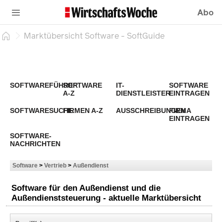
Abo
Marktübersicht Software - SoftGuide
SOFTWAREFÜHRER
SOFTWARE
IT-
SOFTWARE
A-Z
DIENSTLEISTER
EINTRAGEN
SOFTWARESUCHE
FIRMEN A-Z
AUSSCHREIBUNGEN
FIRMA
EINTRAGEN
SOFTWARE-
NACHRICHTEN
Software
>
Vertrieb
>
Außendienst
Software für den Außendienst und die
Außendienststeuerung - aktuelle Marktübersicht