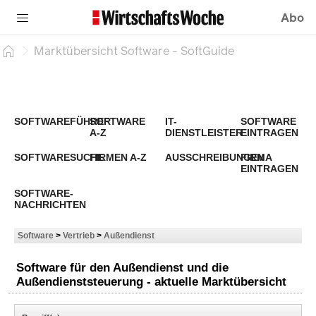
Abo
Marktübersicht Software - SoftGuide
SOFTWAREFÜHRER
SOFTWARE
IT-
SOFTWARE
A-Z
DIENSTLEISTER
EINTRAGEN
SOFTWARESUCHE
FIRMEN A-Z
AUSSCHREIBUNGEN
FIRMA
EINTRAGEN
SOFTWARE-
NACHRICHTEN
Software
>
Vertrieb
>
Außendienst
Software für den Außendienst und die
Außendienststeuerung - aktuelle Marktübersicht